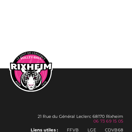
21 Rue du Général Leclerc 68170 Rixheim
06 73 69 15 05
Liens utiles :
FFVB
LGE
CDVB68