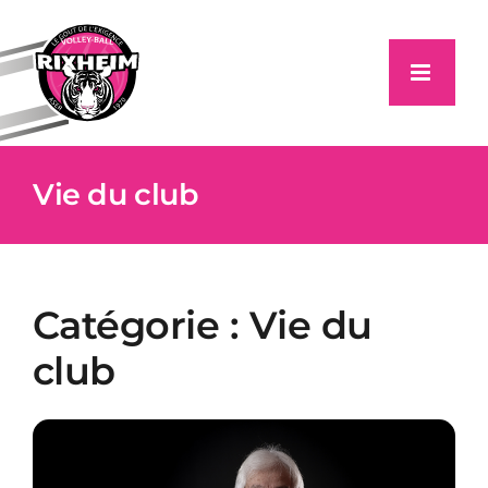
Passer
au
contenu
Vie du club
Catégorie :
Vie du
club