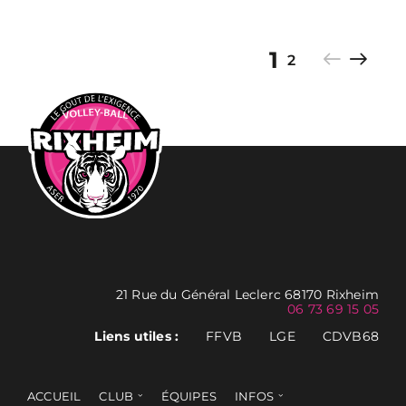
1
2
21 Rue du Général Leclerc 68170 Rixheim
06 73 69 15 05
Liens utiles :
FFVB
LGE
CDVB68
ACCUEIL
CLUB
ÉQUIPES
INFOS