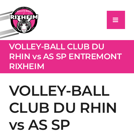
Passer
au
contenu
VOLLEY-BALL CLUB DU
RHIN vs AS SP ENTREMONT
RIXHEIM
VOLLEY-BALL
CLUB DU RHIN
vs AS SP