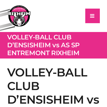
Passer
au
contenu
VOLLEY-BALL CLUB
D’ENSISHEIM vs AS SP
ENTREMONT RIXHEIM
VOLLEY-BALL
CLUB
D’ENSISHEIM vs