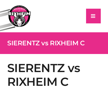
Passer
au
contenu
SIERENTZ vs RIXHEIM C
SIERENTZ vs
RIXHEIM C