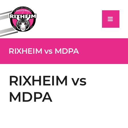
Passer
au
contenu
RIXHEIM vs MDPA
RIXHEIM vs
MDPA