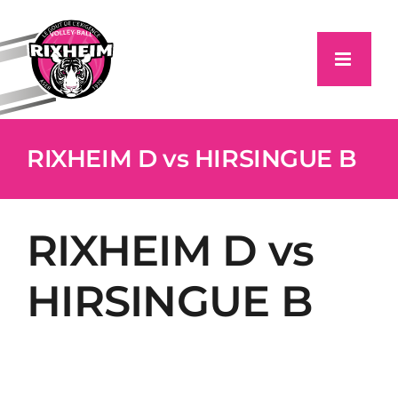
Passer
au
contenu
RIXHEIM D vs HIRSINGUE B
RIXHEIM D vs
HIRSINGUE B