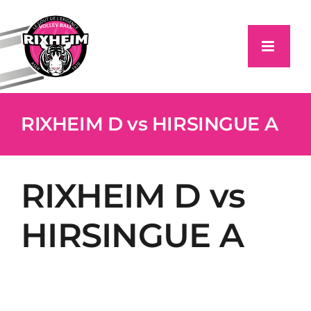
Passer
au
contenu
RIXHEIM D vs HIRSINGUE A
RIXHEIM D vs
HIRSINGUE A