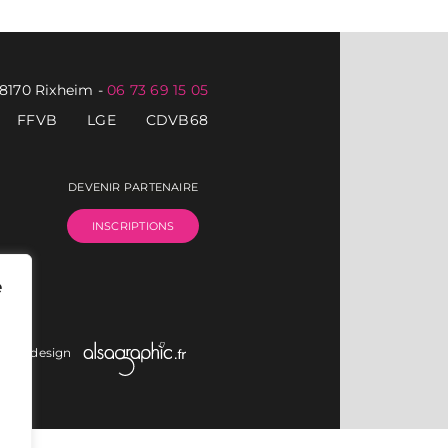
68170 Rixheim
-
06 73 69 15 05
FFVB
LGE
CDVB68
DEVENIR PARTENAIRE
INSCRIPTIONS
e
on et design