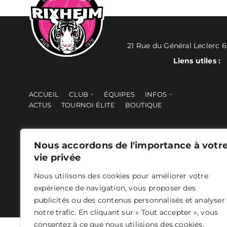
21 Rue du Général Leclerc 
Liens utiles :
ACCUEIL
CLUB
ÉQUIPES
INFOS
ACTUS
TOURNOI ÉLITE
BOUTIQUE
Nous accordons de l'importance à votr
vie privée
Nous utilisons des cookies pour améliorer votre
ASER 2024 - Tous droits réservés -
Mentions légales
- Concepti
expérience de navigation, vous proposer des
publicités ou des contenus personnalisés et analyser
notre trafic. En cliquant sur « Tout accepter », vous
consentez à ce que nous utilisions des cookies.