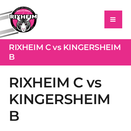
Passer
au
contenu
RIXHEIM C vs KINGERSHEIM
B
RIXHEIM C vs
KINGERSHEIM
B