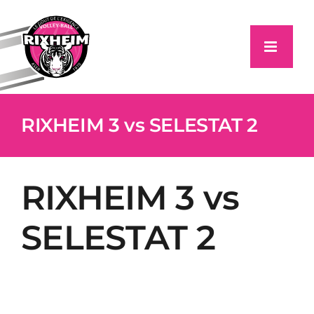
Passer
au
contenu
RIXHEIM 3 vs SELESTAT 2
RIXHEIM 3 vs
SELESTAT 2