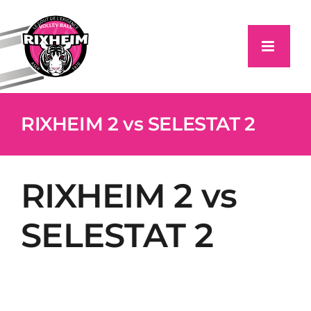
Passer
au
contenu
RIXHEIM 2 vs SELESTAT 2
RIXHEIM 2 vs
SELESTAT 2