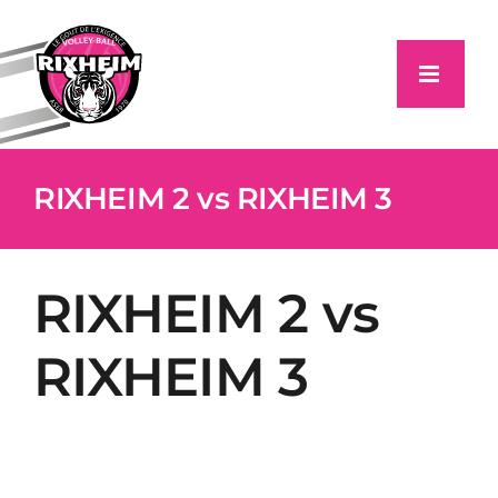
Passer
au
contenu
RIXHEIM 2 vs RIXHEIM 3
RIXHEIM 2 vs
RIXHEIM 3