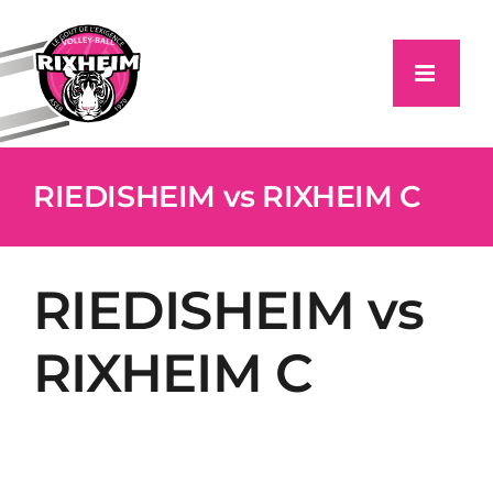
Passer
au
contenu
RIEDISHEIM vs RIXHEIM C
RIEDISHEIM vs
RIXHEIM C