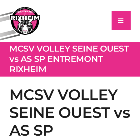
Passer
au
contenu
MCSV VOLLEY SEINE OUEST
vs AS SP ENTREMONT
RIXHEIM
MCSV VOLLEY
SEINE OUEST vs
AS SP