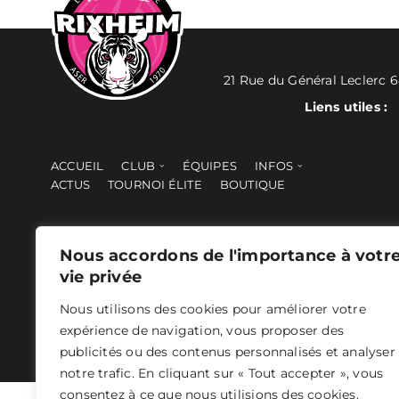
21 Rue du Général Leclerc 
Liens utiles :
ACCUEIL
CLUB
ÉQUIPES
INFOS
ACTUS
TOURNOI ÉLITE
BOUTIQUE
Nous accordons de l'importance à votr
vie privée
Nous utilisons des cookies pour améliorer votre
ASER 2024 - Tous droits réservés -
Mentions légales
- Concepti
expérience de navigation, vous proposer des
publicités ou des contenus personnalisés et analyser
notre trafic. En cliquant sur « Tout accepter », vous
consentez à ce que nous utilisions des cookies.