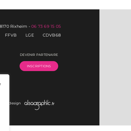
68170 Rixheim
-
06 73 69 15 05
FFVB
LGE
CDVB68
DEVENIR PARTENAIRE
INSCRIPTIONS
e
on et design