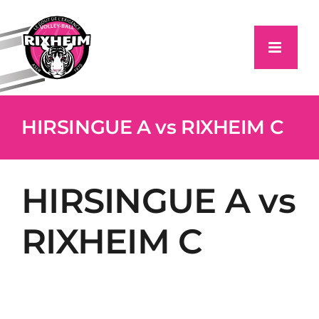
Passer
au
contenu
HIRSINGUE A vs RIXHEIM C
HIRSINGUE A vs
RIXHEIM C