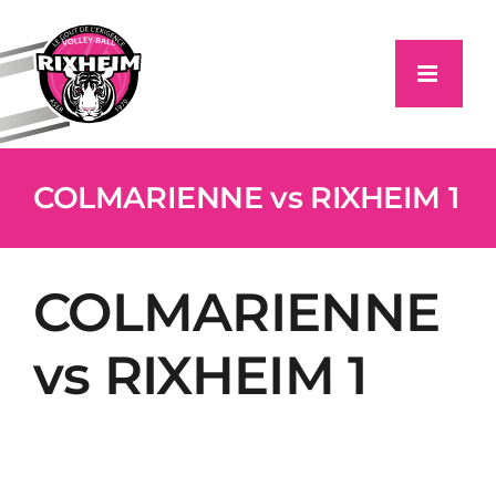
Passer
au
contenu
COLMARIENNE vs RIXHEIM 1
COLMARIENNE
vs RIXHEIM 1