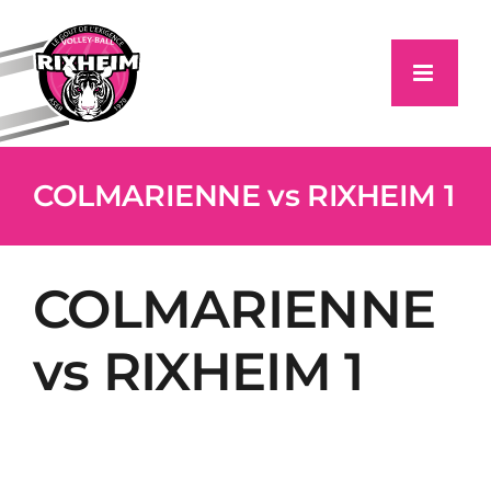
Passer
au
contenu
COLMARIENNE vs RIXHEIM 1
COLMARIENNE
vs RIXHEIM 1