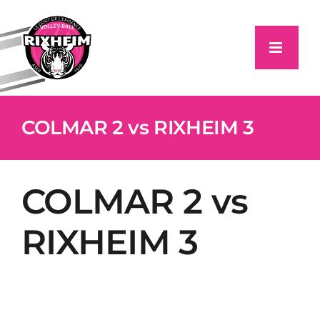
Passer
au
contenu
COLMAR 2 vs RIXHEIM 3
COLMAR 2 vs
RIXHEIM 3