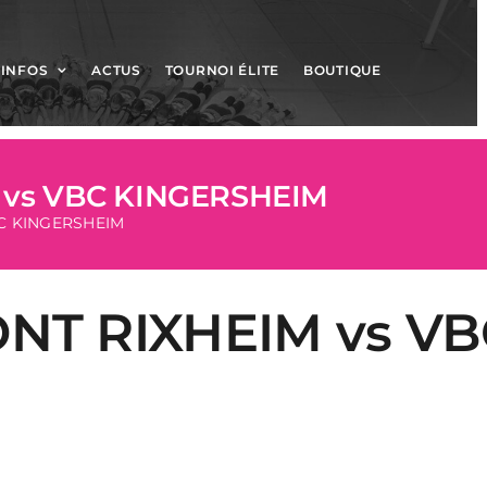
INFOS
ACTUS
TOURNOI ÉLITE
BOUTIQUE
 vs VBC KINGERSHEIM
BC KINGERSHEIM
NT RIXHEIM vs V