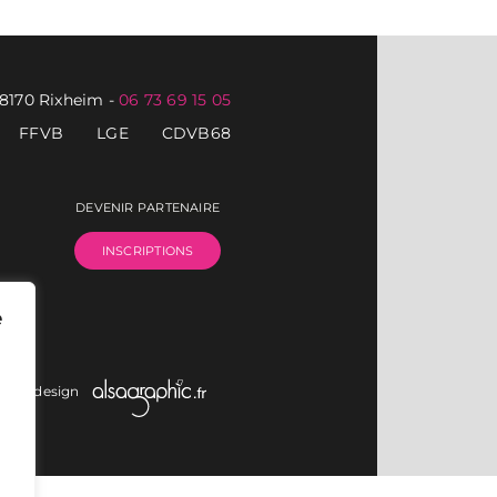
68170 Rixheim
-
06 73 69 15 05
FFVB
LGE
CDVB68
DEVENIR PARTENAIRE
INSCRIPTIONS
e
on et design