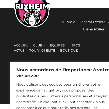
21 Rue du Général Leclerc 
Liens utiles :
ACCUEIL
CLUB
ÉQUIPES
INFOS
ACTUS
TOURNOI ÉLITE
BOUTIQUE
Nous accordons de l'importance à votr
vie privée
Nous utilisons des cookies pour améliorer votre
ASER 2024 - Tous droits réservés -
Mentions légales
- Concepti
expérience de navigation, vous proposer des
publicités ou des contenus personnalisés et analyser
notre trafic. En cliquant sur « Tout accepter », vous
consentez à ce que nous utilisions des cookies.