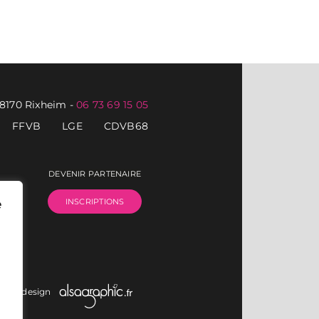
68170 Rixheim
-
06 73 69 15 05
FFVB
LGE
CDVB68
DEVENIR PARTENAIRE
e
INSCRIPTIONS
on et design