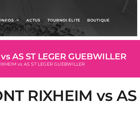
INFOS
ACTUS
TOURNOI ÉLITE
BOUTIQUE
vs AS ST LEGER GUEBWILLER
IXHEIM vs AS ST LEGER GUEBWILLER
NT RIXHEIM vs AS