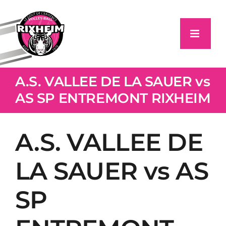
Passer
au
contenu
A.S. VALLEE DE LA SAUER vs
AS SP ENTREMONT RIXHEIM
A.S. VALLEE DE
LA SAUER vs AS
SP