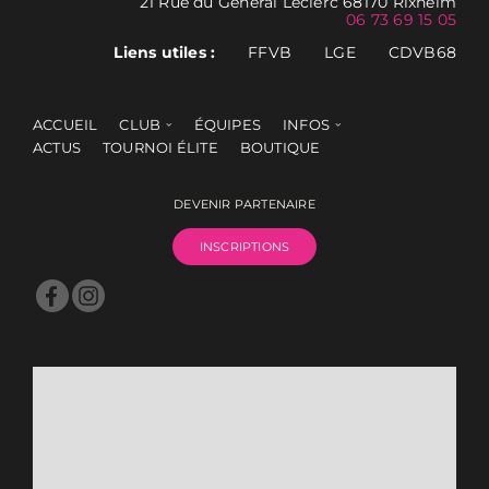
21 Rue du Général Leclerc 68170 Rixheim
06 73 69 15 05
Liens utiles :
FFVB
LGE
CDVB68
ACCUEIL
CLUB
ÉQUIPES
INFOS
ACTUS
TOURNOI ÉLITE
BOUTIQUE
DEVENIR PARTENAIRE
INSCRIPTIONS