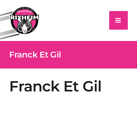
Passer
au
contenu
Franck Et Gil
Franck Et Gil