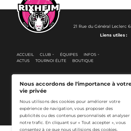
21 Rue du Général Leclerc 
Liens utiles :
ACCUEIL
CLUB
ÉQUIPES
INFOS
ACTUS
TOURNOI ÉLITE
BOUTIQUE
Nous accordons de l'importance à votr
vie privée
Nous utilisons des cookies pour améliorer votre
ASER 2024 - Tous droits réservés -
Mentions légales
- Concepti
expérience de navigation, vous proposer des
publicités ou des contenus personnalisés et analyser
notre trafic. En cliquant sur « Tout accepter », vous
consentez à ce que nous utilisions des cookies.