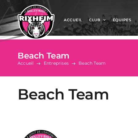
Passer
au
contenu
ACCUEIL
CLUB
ÉQUIPES
Beach Team
Accueil
Entreprises
Beach Team
Beach Team