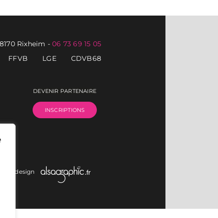
68170 Rixheim
-
06 73 69 15 05
FFVB
LGE
CDVB68
DEVENIR PARTENAIRE
INSCRIPTIONS
e
on et design