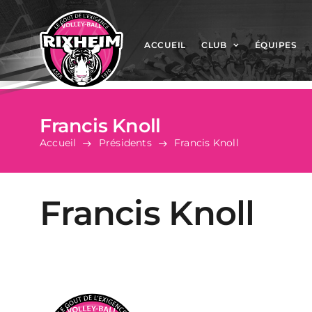
Passer
au
contenu
ACCUEIL
CLUB
ÉQUIPES
Francis Knoll
Accueil
Présidents
Francis Knoll
Francis Knoll