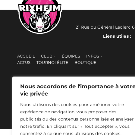
21 Rue du Général Leclerc 
Liens utiles :
ACCUEIL
CLUB
ÉQUIPES
INFOS
ACTUS
TOURNOI ÉLITE
BOUTIQUE
Nous accordons de l'importance à votr
vie privée
Nous utilisons des cookies pour améliorer votre
ASER 2024 - Tous droits réservés -
Mentions légales
- Concepti
expérience de navigation, vous proposer des
publicités ou des contenus personnalisés et analyser
notre trafic. En cliquant sur « Tout accepter », vous
consentez à ce que nous utilisions des cookies.