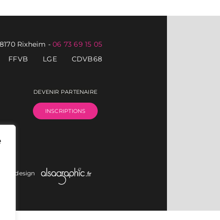
68170 Rixheim
-
06 73 69 15 05
FFVB
LGE
CDVB68
DEVENIR PARTENAIRE
INSCRIPTIONS
e
on et design