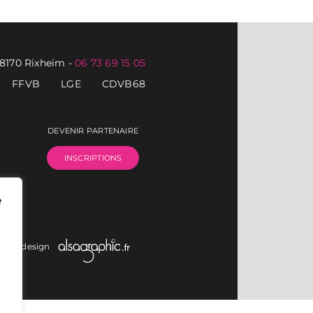
68170 Rixheim
-
06 73 69 15 05
FFVB
LGE
CDVB68
DEVENIR PARTENAIRE
INSCRIPTIONS
e
on et design