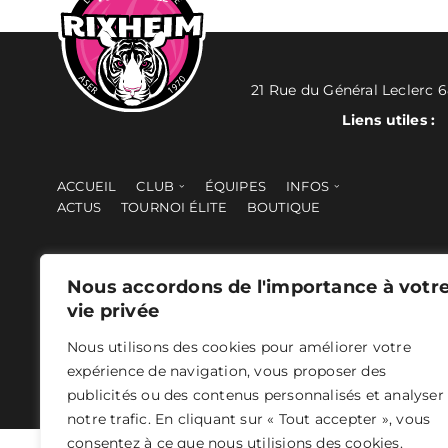
21 Rue du Général Leclerc 
Liens utiles :
ACCUEIL
CLUB
ÉQUIPES
INFOS
ACTUS
TOURNOI ÉLITE
BOUTIQUE
Nous accordons de l'importance à votr
vie privée
Nous utilisons des cookies pour améliorer votre
ASER 2024 - Tous droits réservés -
Mentions légales
- Concepti
expérience de navigation, vous proposer des
publicités ou des contenus personnalisés et analyser
notre trafic. En cliquant sur « Tout accepter », vous
consentez à ce que nous utilisions des cookies.