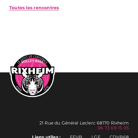
Toutes les rencontres
21 Rue du Général Leclerc 68170 Rixheim
06 73 69 15 05
Liens utiles :
FFVB
LGE
CDVB68