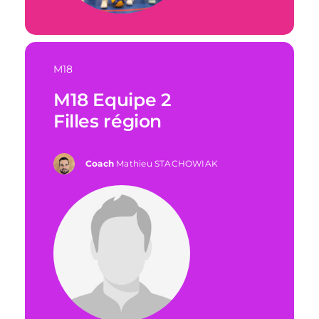
M18
M18 Equipe 2
Filles région
Coach
Mathieu STACHOWIAK