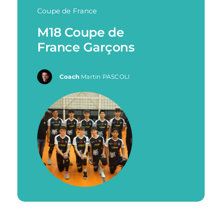
Coupe de France
M18 Coupe de
France Garçons
Coach
Martin PASCOLI