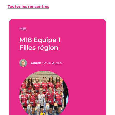
Toutes les rencontres
M18
M18 Equipe 1
Filles région
Coach
David ALVES